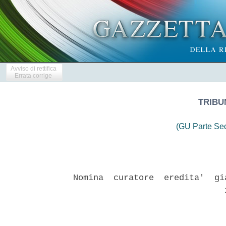
Avviso di rettifica
Errata corrige
TRIBU
(GU Parte Se
Nomina  curatore  eredita'  gi
                              2