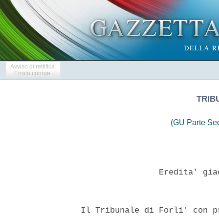
Avviso di rettifica
Errata corrige
TRIB
(GU Parte Se
                  Eredita' gia
  Il Tribunale di Forli' con p