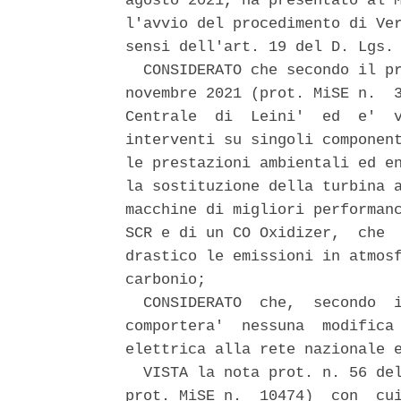
agosto 2021, ha presentato al M
l'avvio del procedimento di Ver
sensi dell'art. 19 del D. Lgs. 
  CONSIDERATO che secondo il pr
novembre 2021 (prot. MiSE n.  3
Centrale  di  Leini'  ed  e'  v
interventi su singoli component
le prestazioni ambientali ed en
la sostituzione della turbina a
macchine di migliori performanc
SCR e di un CO Oxidizer,  che  
drastico le emissioni in atmosf
carbonio; 

  CONSIDERATO  che,  secondo  i
comportera'  nessuna  modifica 
elettrica alla rete nazionale e
  VISTA la nota prot. n. 56 del
prot. MiSE n.  10474)  con  cui