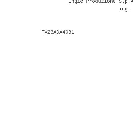
         Engie Produzione S.p.A
                          ing. 