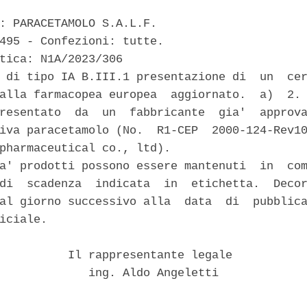
: PARACETAMOLO S.A.L.F. 

495 - Confezioni: tutte. 

tica: N1A/2023/306 

 di tipo IA B.III.1 presentazione di  un  cer
alla farmacopea europea  aggiornato.  a)  2. 
resentato  da  un  fabbricante  gia'  approva
iva paracetamolo (No.  R1-CEP  2000-124-Rev10
pharmaceutical co., ltd). 

a' prodotti possono essere mantenuti  in  com
di  scadenza  indicata  in  etichetta.  Decor
al giorno successivo alla  data  di  pubblica
iciale. 

          Il rappresentante legale 

             ing. Aldo Angeletti 
