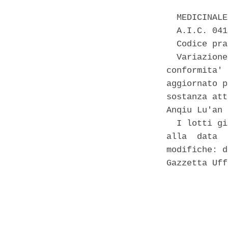
  MEDICINALE
  A.I.C. 041
  Codice pra
  Variazione
conformita' 
aggiornato p
sostanza att
Anqiu Lu'an 
  I lotti gi
alla  data  
modifiche: d
Gazzetta Uff
            
            