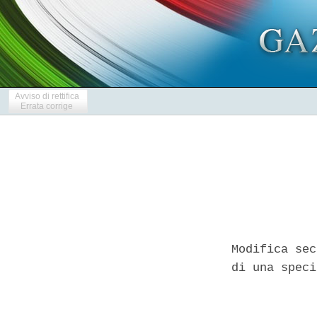
Avviso di rettifica
Errata corrige
Modifica sec
di una speci
            