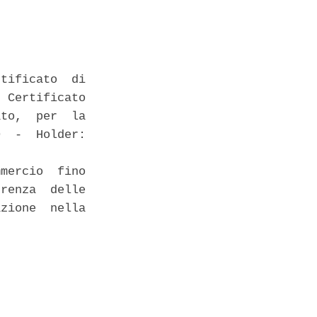
tificato  di

 Certificato

to,  per  la

  -  Holder:

mercio  fino

renza  delle

zione  nella
