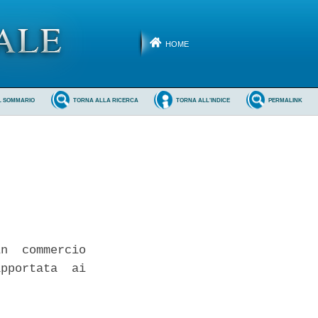
HOME
L SOMMARIO
TORNA ALLA RICERCA
TORNA ALL'INDICE
PERMALINK
n  commercio

pportata  ai
