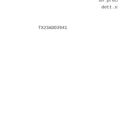
                       Un proc
                        dott.s