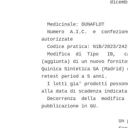
                        dicemb
  Medicinale: DUNAFLOT 

  Numero  A.I.C.  e  confezion
autorizzate 

  Codice pratica: N1B/2023/242 
  Modifica  di  Tipo   IB,   c
(aggiunta) di un nuovo fornito
Quinica Sintetica SA (Madrid) 
retest period a 5 anni. 

  I lotti gia' prodotti posson
alla data di scadenza indicata
  Decorrenza  della  modifica 
pubblicazione in GU. 

                           Un p