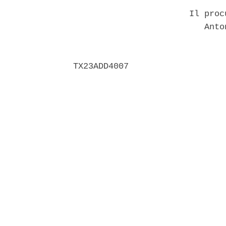
                       Il proc
                          Anto