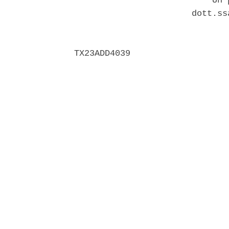
                           Un p
                       dott.ss