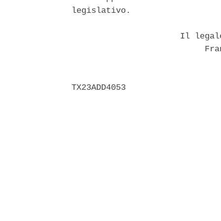
legislativo. 

                      Il legal
                           Fran