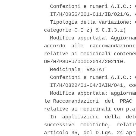
  Confezioni e numeri A.I.C.: 0
  IT/H/0856/001-011/IB/021/G, 
  Tipologia della variazione: 
categorie C.I.z) & C.I.3.z) 

  Modifica apportata: Aggiorna
accordo  alle  raccomandazioni
relative ai medicinali contene
DE/H/PSUFU/00002014/202110. 

  Medicinale: VASTAT 

  Confezioni e numeri A.I.C.: 0
  IT/H/0322/01-04/IAIN/041, co
  Modifica apportata: aggiorna
le Raccomandazioni  del  PRAC 
relative ai medicinali con p.a
  In  applicazione  della  det
successive  modifiche,  relati
articolo 35, del D.Lgs. 24 apr