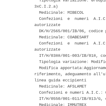
  Tipologia variazione: Groupi
3xC.I.2.a) 

  Medicinale: MIBECOL 

  Confezioni  e  numeri  A.I.C
autorizzate 

  DK/H/2565/001/IB/06, codice 
  Medicinale: COABESART 

  Confezioni  e  numeri  A.I.C
autorizzate 

  IT/H/0388/001-003/IB/018, co
  Tipologia variazione: Modifi
  Modifica apportata:Aggiornam
riferimento, adeguamento all'u
linea guida eccipienti 

  Medicinale: AFSLAMET 

  Confezioni e numeri A.I.C.: 0
  IT/H/0550/001-011/IB/013/G, 
  Medicinale: IMMUTREX 
