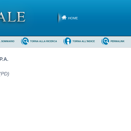
HOME
L SOMMARIO
TORNA ALLA RICERCA
TORNA ALL'INDICE
PERMALINK
P.A.
 (PD)