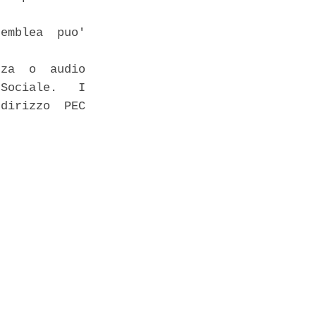
emblea  puo'

za  o  audio

Sociale.   I

dirizzo  PEC
