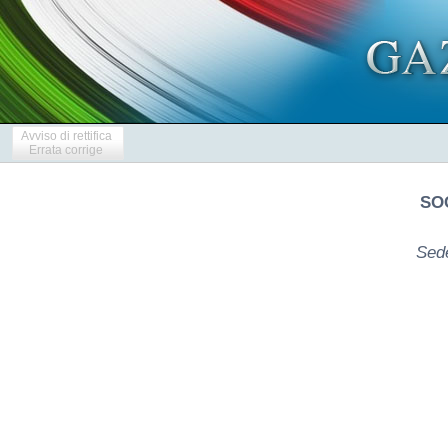
Avviso di rettifica
Errata corrige
SOC
Sede