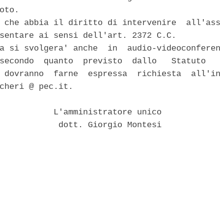
oto. 

 che abbia il diritto di intervenire  all'ass
sentare ai sensi dell'art. 2372 C.C. 

a si svolgera' anche  in  audio-videoconferen
secondo  quanto  previsto  dallo   Statuto   
 dovranno  farne  espressa  richiesta  all'in
cheri @ pec.it. 

           L'amministratore unico 

            dott. Giorgio Montesi 
