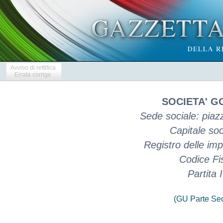
Avviso di rettifica
Errata corrige
SOCIETA' G
Sede sociale: piaz
Capitale so
Registro delle i
Codice Fi
Partita
(GU Parte Se