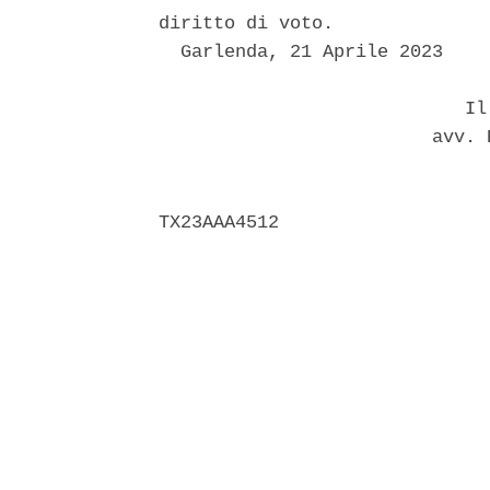
diritto di voto. 

  Garlenda, 21 Aprile 2023 

                            Il 
                         avv. 