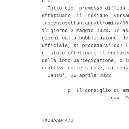
c.c. 

  Tutto cio' premesso diffida 
effettuare  il  residuo  versa
trecentosettantaquattromila/00
il giorno 2 maggio 2023. In as
giorni dalla pubblicazione  de
Ufficiale, si procedera' con l
e' stato effettuato il versame
della loro partecipazione, o i
coattiva delle stesse, ai sens
  Cantu', 26 aprile 2023 

         p. Il consiglio di am
                        cav. E