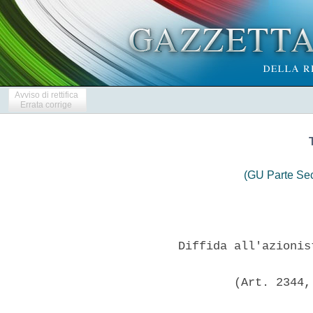
Avviso di rettifica
Errata corrige
(GU Parte Se
           Diffida all'azionis
                   (Art. 2344,