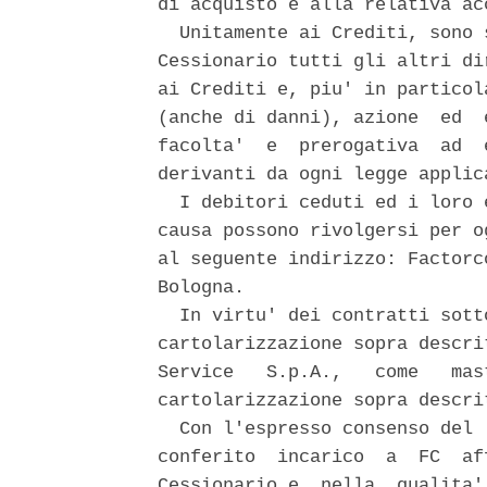
di acquisto e alla relativa ac
  Unitamente ai Crediti, sono 
Cessionario tutti gli altri di
ai Crediti e, piu' in particol
(anche di danni), azione  ed  
facolta'  e  prerogativa  ad  
derivanti da ogni legge applica
  I debitori ceduti ed i loro 
causa possono rivolgersi per o
al seguente indirizzo: Factorc
Bologna. 

  In virtu' dei contratti sott
cartolarizzazione sopra descri
Service   S.p.A.,   come   mas
cartolarizzazione sopra descri
  Con l'espresso consenso del 
conferito  incarico  a  FC  af
Cessionario e  nella  qualita'