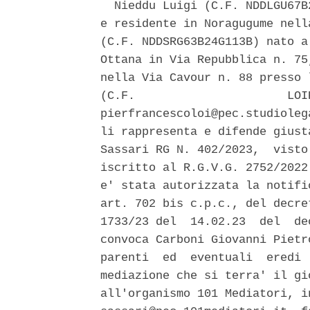
  Nieddu Luigi (C.F. NDDLGU67B
e residente in Noragugume nell
(C.F. NDDSRG63B24G113B) nato a
Ottana in Via Repubblica n. 75
nella Via Cavour n. 88 presso 
(C.F.                      LOI
pierfrancescoloi@pec.studioleg
li rappresenta e difende giust
Sassari RG N. 402/2023,  visto
iscritto al R.G.V.G. 2752/2022
e' stata autorizzata la notifi
art. 702 bis c.p.c., del decre
1733/23 del  14.02.23  del  de
convoca Carboni Giovanni Pietr
parenti  ed  eventuali  eredi 
mediazione che si terra' il gi
all'organismo 101 Mediatori, i