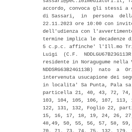
sassari@pec.101mediatori.it, f
accordo, convoca gli stessi a 
di Sassari,  in  persona  dell
22.11.2023 ore 10:00 con invit
dell'udienza con l'avvertiment
termine implica le decadenze d
5 c.p.c. affinche' l'Ill.mo Tr
Luigi  (C.F.  NDDLGU67B23G113R
residente in Noragugume nella 
NDDSRG63B24G113B)  nato  a  Or
intervenuta usucapione dei seg
in localita' Sa Punta, Pala sa
particella 21, 40, 43, 72, 74,
103, 104, 105, 106, 107, 113, 
122, 131, 132, Foglio 22, part
15, 16, 17, 18, 19, 24, 26, 27
48,49, 50, 55, 56, 57, 58, 59,
70, 71, 73, 74, 75, 132, 179, 