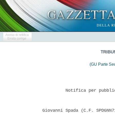
Avviso di rettifica
Errata corrige
TRIBU
(GU Parte Se
           Notifica per pubbli
  Giovanni Spada (C.F. SPDGNN7