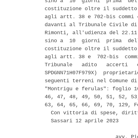
sino a  10  giorni  prima  del
costituzione oltre il suddetto
agli artt. 38 e 702-bis commi 
davanti al Tribunale Civile di
Rimonti, all'udienza del 22.11
sino a  10  giorni  prima  del
costituzione oltre il suddetto
agli artt. 38 e  702-bis  comm
Tribunale   adito   accerti   
SPDGNN71H07F979X)  proprietari
seguenti terreni nel Comune di
"Montrigu e ferulas": foglio 1
46, 47, 48, 49, 50, 51, 52, 53
63, 64, 65, 66, 69, 70, 129, F
  Con vittoria di spese, dirit
  Sassari 12 aprile 2023 

                       avv. Pi