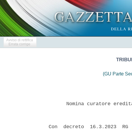
Avviso di rettifica
Errata corrige
TRIBU
(GU Parte Se
        Nomina curatore eredit
  Con  decreto  16.3.2023  RG 