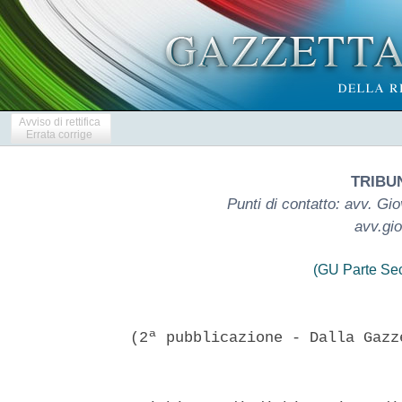
Avviso di rettifica
Errata corrige
TRIBU
Punti di contatto: avv. G
avv.gi
(GU Parte Se
(2ª pubblicazione - Dalla Gazz