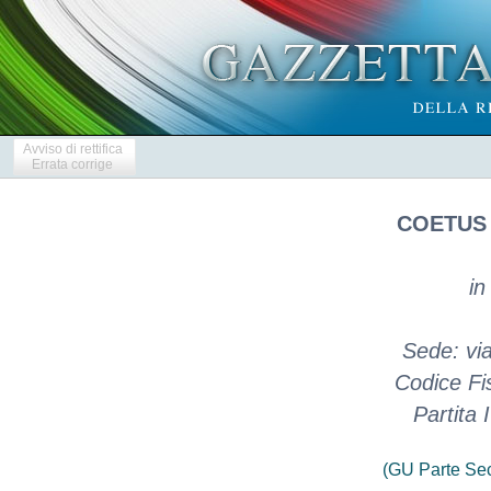
Avviso di rettifica
Errata corrige
COETUS 
in
Sede: via
Codice Fi
Partita
(GU Parte Se