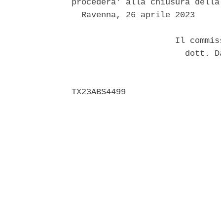
procedera' alla chiusura della 
  Ravenna, 26 aprile 2023 

                     Il commis
                       dott. D