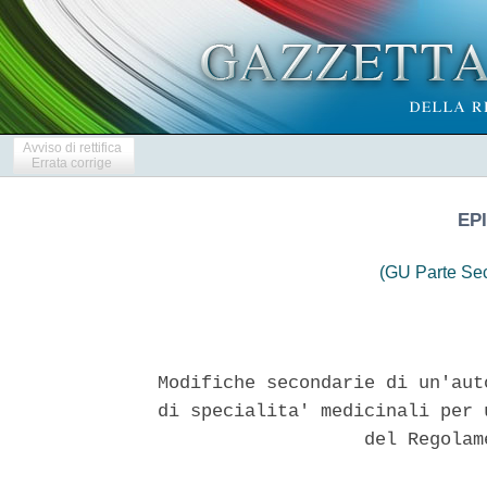
Avviso di rettifica
Errata corrige
EP
(GU Parte Se
Modifiche secondarie di un'aut
di specialita' medicinali per 
                   del Regolam