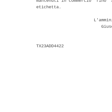
mantenuti in commercio  fino  
etichetta. 

                       L'ammin
                          Giuse