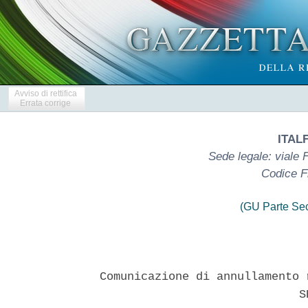
Avviso di rettifica
Errata corrige
ITAL
Sede legale: viale 
Codice F
(GU Parte Se
Comunicazione di annullamento 
                             SE