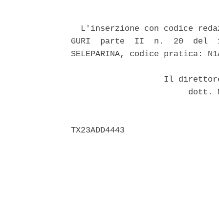
  L'inserzione con codice reda
GURI  parte  II  n.  20  del  
SELEPARINA, codice pratica: N1
                   Il direttor
                        dott. 