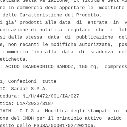
taliana della variazione, il Titolare dell'Au
ne in commercio deve apportare le  modifiche 
 delle Caratteristiche del Prodotto. 

i gia' prodotti alla data  di  entrata  in  v
unicazione di notifica  regolare  che  i  lot
si dalla stessa  data  di  pubblicazione  del
e, non recanti le modifiche autorizzate,  pos
 commercio fino alla  data  di  scadenza  del
etichetta. 

: ACIDO IBANDRONICO SANDOZ, 150 mg,  compress
1; Confezioni: tutte 

IC: Sandoz S.P.A. 

cedura: NL/H/4472/001/IA/027 

tica: C1A/2022/3187 

IAIN - C.I.3.a: Modifica degli stampati in  a
one del CMDH per il principio attivo  acido  
esito dello PSUSA/00001702/202106. 
