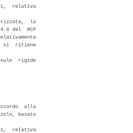
1,  relativa

rizzata,  la

4.8 del  RCP

elativamente

 si  ritiene

sule  rigide

ccordo  alla

zolo, basato

1,  relativa
