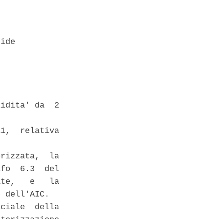
ide 

idita' da  2

1,  relativa

rizzata,  la

fo  6.3  del

te,   e   la

 dell'AIC. 

ciale  della
