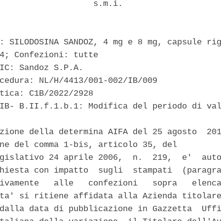
                   s.m.i. 

: SILODOSINA SANDOZ, 4 mg e 8 mg, capsule rig
4; Confezioni: tutte 

IC: Sandoz S.P.A. 

cedura: NL/H/4413/001-002/IB/009 

tica: C1B/2022/2928 

IB- B.II.f.1.b.1: Modifica del periodo di val
zione della determina AIFA del 25 agosto  201
ne del comma 1-bis, articolo 35, del 

gislativo 24 aprile 2006,  n.  219,  e'  auto
hiesta con impatto  sugli  stampati  (paragra
ivamente   alle   confezioni   sopra   elenca
ta' si ritiene affidata alla Azienda titolare
dalla data di pubblicazione in Gazzetta  Uffi