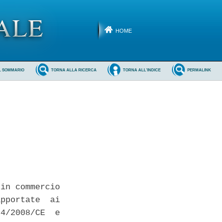
HOME
L SOMMARIO
TORNA ALLA RICERCA
TORNA ALL'INDICE
PERMALINK
in commercio

pportate  ai

4/2008/CE  e
