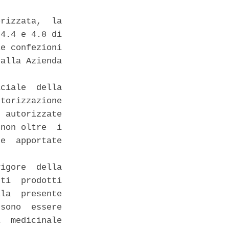
rizzata,  la

4.4 e 4.8 di

e confezioni

alla Azienda

ciale  della

torizzazione

 autorizzate

non oltre  i

e  apportate

igore  della

ti  prodotti

la  presente

sono  essere

  medicinale
