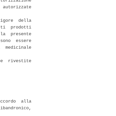
torizzazione

 autorizzate

igore  della

ti  prodotti

la  presente

sono  essere

  medicinale

e  rivestite

ccordo  alla

ibandronico,
