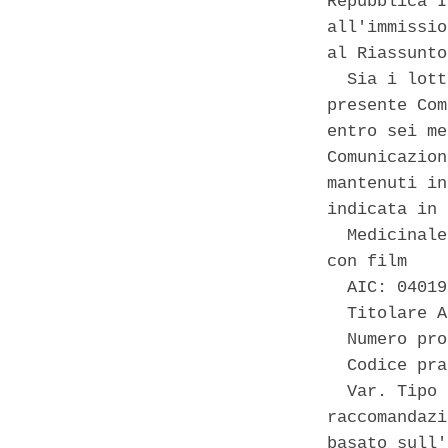
Repubblica I
all'immissio
al Riassunto
  Sia i lott
presente Com
entro sei me
Comunicazion
mantenuti in
indicata in 
  Medicinale
con film 

  AIC: 04019
  Titolare A
  Numero pro
  Codice pra
  Var. Tipo 
raccomandazi
basato sull'