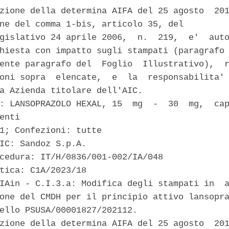
zione della determina AIFA del 25 agosto  201
ne del comma 1-bis, articolo 35, del 

gislativo 24 aprile 2006,  n.  219,  e'  auto
hiesta con impatto sugli stampati (paragrafo 
ente paragrafo del  Foglio  Illustrativo),  r
oni sopra  elencate,  e  la  responsabilita' 
a Azienda titolare dell'AIC. 

: LANSOPRAZOLO HEXAL, 15  mg  -  30  mg,  cap
enti 

1; Confezioni: tutte 

IC: Sandoz S.p.A. 

cedura: IT/H/0836/001-002/IA/048 

tica: C1A/2023/18 

IAin - C.I.3.a: Modifica degli stampati in  a
one del CMDH per il principio attivo lansopra
ello PSUSA/00001827/202112. 

zione della determina AIFA del 25 agosto  201