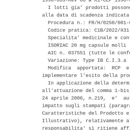
1996-003-Rev 06 a R1-CEP 1996-0
  I lotti gia' prodotti posson
alla data di scadenza indicata
  Procedura n.: FR/H/0250/001-0
  Codice pratica: C1B/2022/831 
  Specialita' medicinale e con
  ISORIAC 20 mg capsule molli 

  AIC n. 037551 (tutte le confe
  Variazione: Type IB C.I.3.a 

  Modifica  apportata:  RCP  e
implementare l'esito della pro
  In applicazione della determ
all'attuazione del comma 1-bis
24 aprile 2006, n.219,  e'  au
impatto sugli stampati (paragr
Caratteristiche del Prodotto e
Illustrativo), relativamente a
responsabilita' si ritiene aff