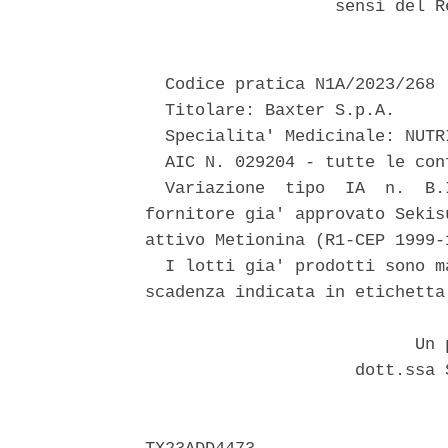
                   sensi del R
  Codice pratica N1A/2023/268 

  Titolare: Baxter S.p.A. 

  Specialita' Medicinale: NUTRI
  AIC N. 029204 - tutte le con
  Variazione  tipo  IA  n.  B.
fornitore gia' approvato Sekis
attivo Metionina (R1-CEP 1999-1
  I lotti gia' prodotti sono m
scadenza indicata in etichetta.
                           Un p
                     dott.ssa 