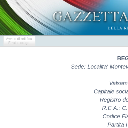
Avviso di rettifica
Errata corrige
BEG
Sede: Localita' Montev
Valsamo
Capitale soci
Registro d
R.E.A.: C
Codice Fi
Partita