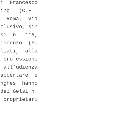
i  Francesco

ino   (C.F.:

  Roma,  Via

clusivo, sin

si  n.  116,

incenzo  (FU

liati,  alla

 professione

 all'udienza

accertare  e

nghes  hanno

dei Gelsi n.

 proprietari
