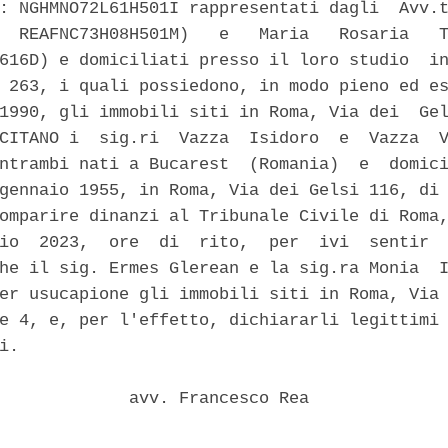
: NGHMNO72L61H501I rappresentati dagli  Avv.t
  REAFNC73H08H501M)   e   Maria   Rosaria   T
616D) e domiciliati presso il loro studio  in
 263, i quali possiedono, in modo pieno ed es
1990, gli immobili siti in Roma, Via dei  Gel
CITANO i  sig.ri  Vazza  Isidoro  e  Vazza  V
ntrambi nati a Bucarest  (Romania)  e  domici
gennaio 1955, in Roma, Via dei Gelsi 116, di 
omparire dinanzi al Tribunale Civile di Roma,
io  2023,  ore  di  rito,  per  ivi  sentir  
he il sig. Ermes Glerean e la sig.ra Monia  I
er usucapione gli immobili siti in Roma, Via 
e 4, e, per l'effetto, dichiararli legittimi 
i. 

             avv. Francesco Rea 
