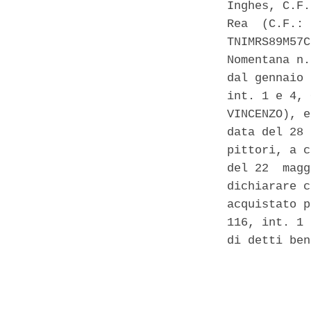
Inghes, C.F.
Rea  (C.F.: 
TNIMRS89M57C
Nomentana n.
dal gennaio 
int. 1 e 4, 
VINCENZO), e
data del 28 
pittori, a c
del 22  magg
dichiarare c
acquistato p
116, int. 1 
di detti ben
            