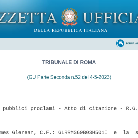
TORNA A
TRIBUNALE DI ROMA
(GU Parte Seconda n.52 del 4-5-2023)
 pubblici proclami - Atto di citazione - R.G.
mes Glerean, C.F.: GLRRMS69B03H501I  e  la  s