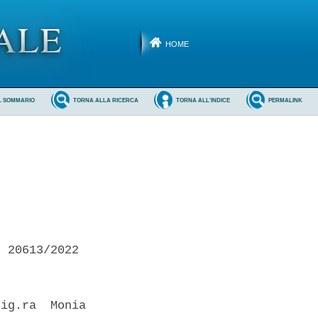
HOME
L SOMMARIO
TORNA ALLA RICERCA
TORNA ALL'INDICE
PERMALINK
 20613/2022 

ig.ra  Monia
