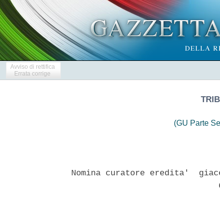
Avviso di rettifica
Errata corrige
TRIB
(GU Parte Se
Nomina curatore eredita'  giac
                              6