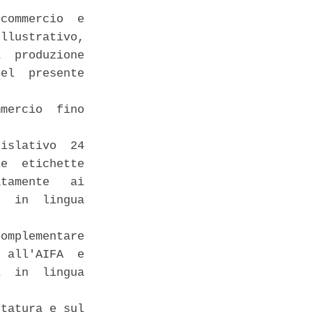
commercio  e

llustrativo,

  produzione

el  presente

mercio  fino

islativo  24

e  etichette

tamente   ai

  in  lingua

omplementare

 all'AIFA  e

  in  lingua

tatura e sul
