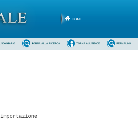
HOME
L SOMMARIO
TORNA ALLA RICERCA
TORNA ALL'INDICE
PERMALINK
importazione
