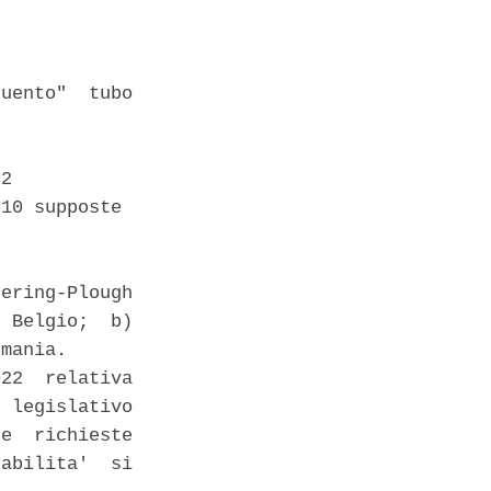
uento"  tubo

2 

10 supposte 

ering-Plough

 Belgio;  b)

mania. 

22  relativa

 legislativo

e  richieste

abilita'  si
