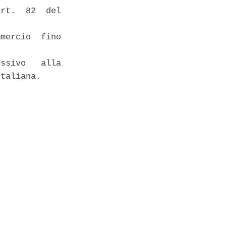
rt.  82  del

mercio  fino

ssivo   alla

taliana. 
