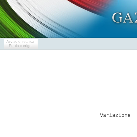
Avviso di rettifica
Errata corrige
Variazione  
            