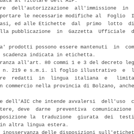
data al Titolare dell'AIP. 

re  dell'autorizzazione  all'immissione  in  
portare le necessarie modifiche al  Foglio  I
asi, ed alle Etichette  dal  primo  lotto  di
lla pubblicazione  in  Gazzetta  Ufficiale  d
a' prodotti possono essere mantenuti  in  com
 scadenza indicata in etichetta. 

ranza all'art. 80 commi 1 e 3 del decreto leg
 n. 219 e s.m.i. il foglio illustrativo  e  l
re  redatti  in  lingua  italiana  e   limita
n commercio nella provincia di Bolzano, anche
e dell'AIC che intende avvalersi  dell'uso  c
tere, deve  darne  preventiva  comunicazione 
posizione la  traduzione  giurata  dei  testi
in altra lingua estera. 

 inosservanza delle disposizioni sull'etichet