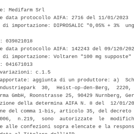
e: Medifarm Srl 

e data protocollo AIFA: 2716 del 11/01/2023 

 di importazione: DIPROSALIC "0,05% + 3%  ung
: 039821018 

e data protocollo AIFA: 142243 del 09/120/202
 di importazione: Voltaren "100 mg supposte" 
: 041671013 

variazioni: c.1.5 

apportate: aggiunta di un produttore: a)  Sch
ndustriepark  30,  Heist-op-den-Berg,  2220, 
rma GmbH, Roonstrasse 25, 90429 Nurnberg, Ger
zione della determina AIFA N. 8 del  12/01/20
ne del comma 1-bis, articolo 35, del decreto 
006,  n.219,  sono  autorizzate  le  modifich
e alle confezioni sopra elencate e la respons