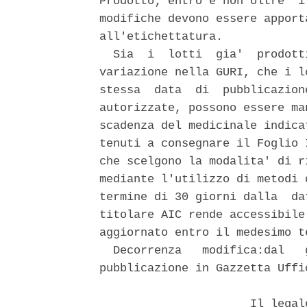
Prodotto; entro e non oltre  i
modifiche devono essere apport
all'etichettatura. 

  Sia  i  lotti  gia'  prodott
variazione nella GURI, che i l
stessa  data  di  pubblicazion
autorizzate, possono essere ma
scadenza del medicinale indica
tenuti a consegnare il Foglio 
che scelgono la modalita' di r
mediante l'utilizzo di metodi 
termine di 30 giorni dalla  da
titolare AIC rende accessibile
aggiornato entro il medesimo te
  Decorrenza   modifica:dal   
pubblicazione in Gazzetta Uffic
                      Il legal