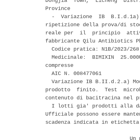
Dongjia  Town,  Licheng  Distr
Province 

  -  Variazione  IB  B.I.d.1a)
ripetizione della prova/di sto
reale per  il  principio  atti
fabbricante Qilu Antibiotics P
  Codice pratica: N1B/2023/268
  Medicinale:  BIMIXIN  25.000
compresse 

  AIC N. 008477061 

  Variazione IB B.II.d.2.a) Mo
prodotto  finito.  Test  micro
contenuto di bacitracina nel p
  I lotti gia' prodotti alla d
Ufficiale possono essere mante
scadenza indicata in etichetta.
                           Un p