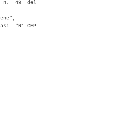
 n.  49  del

ene"; 

asi  "R1-CEP
