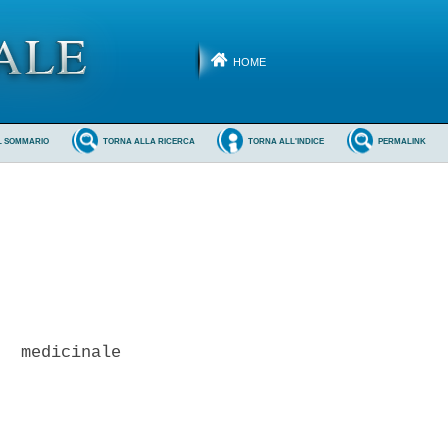
HOME
L SOMMARIO
TORNA ALLA RICERCA
TORNA ALL'INDICE
PERMALINK
  medicinale
