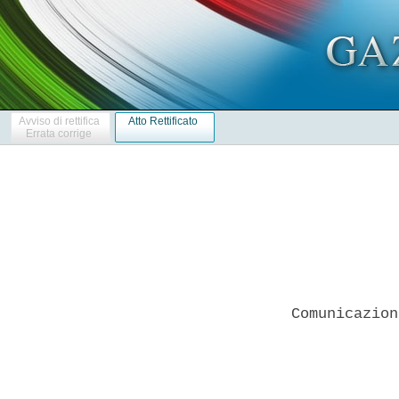
Avviso di rettifica
Atto Rettificato
Errata corrige
Comunicazion
            