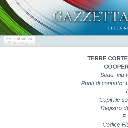
Avviso di rettifica
Errata corrige
TERRE CORTE
COOPER
Sede: via 
Punti di contatto: 
Capitale so
Registro d
R.
Codice Fi