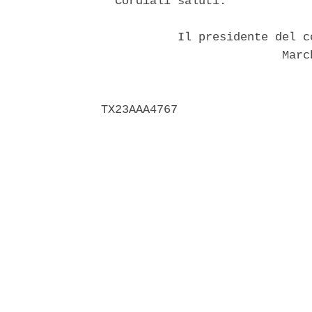
  Cordiali saluti. 

           Il presidente del c
                          Marc