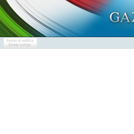
Avviso di rettifica
Errata corrige