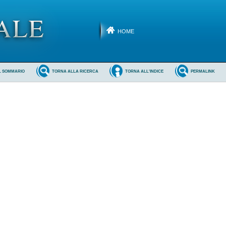
HOME
L SOMMARIO
TORNA ALLA RICERCA
TORNA ALL'INDICE
PERMALINK