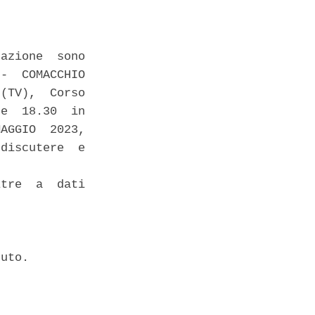
azione  sono

-  COMACCHIO

(TV),  Corso

e  18.30  in

AGGIO  2023,

discutere  e

tre  a  dati

uto. 
