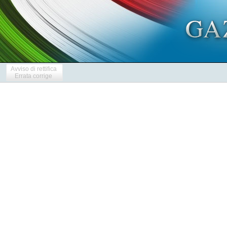
Avviso di rettifica
Errata corrige