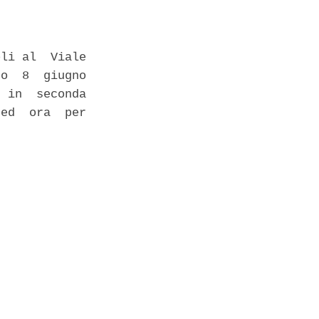
li al  Viale

o  8  giugno

 in  seconda

ed  ora  per
