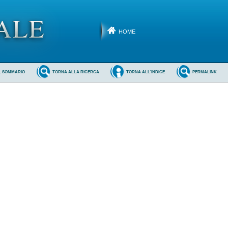
HOME
L SOMMARIO
TORNA ALLA RICERCA
TORNA ALL'INDICE
PERMALINK