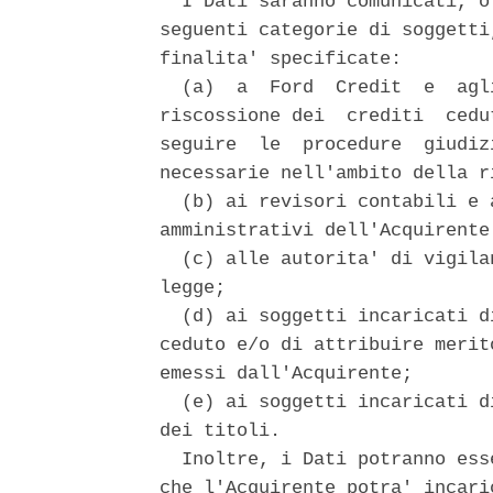
  I Dati saranno comunicati, o
seguenti categorie di soggetti
finalita' specificate: 

  (a)  a  Ford  Credit  e  agl
riscossione dei  crediti  cedu
seguire  le  procedure  giudiz
necessarie nell'ambito della r
  (b) ai revisori contabili e 
amministrativi dell'Acquirente
  (c) alle autorita' di vigila
legge; 

  (d) ai soggetti incaricati d
ceduto e/o di attribuire merit
emessi dall'Acquirente; 

  (e) ai soggetti incaricati d
dei titoli. 

  Inoltre, i Dati potranno ess
che l'Acquirente potra' incari