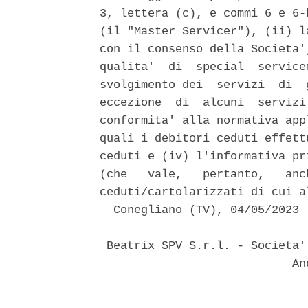
3, lettera (c), e commi 6 e 6-
(il "Master Servicer"), (ii) l
con il consenso della Societa'
qualita'  di  special  service
svolgimento dei  servizi  di  
eccezione  di  alcuni  servizi
conformita' alla normativa app
quali i debitori ceduti effett
ceduti e (iv) l'informativa pr
(che   vale,   pertanto,   anc
ceduti/cartolarizzati di cui a
  Conegliano (TV), 04/05/2023 

 Beatrix SPV S.r.l. - Societa'
                            And