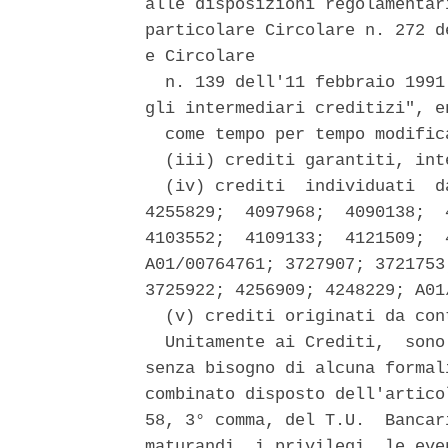
alle disposizioni regolamentar
particolare Circolare n. 272 d
e Circolare 

  n. 139 dell'11 febbraio 1991
gli intermediari creditizi", en
  come tempo per tempo modifica
  (iii) crediti garantiti, int
  (iv) crediti  individuati  d
4255829;  4097968;  4090138;  
4103552;  4109133;  4121509;  
A01/00764761; 3727907; 3721753
3725922; 4256909; 4248229; A01/
  (v) crediti originati da con
  Unitamente ai Crediti,  sono
senza bisogno di alcuna formal
combinato disposto dell'artico
58, 3° comma, del T.U.  Bancar
maturandi, i privilegi, le eve