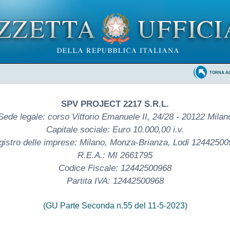
TORNA A
SPV PROJECT 2217 S.R.L.
Sede legale: corso Vittorio Emanuele II, 24/28 - 20122 Milan
Capitale sociale: Euro 10.000,00 i.v.
gistro delle imprese: Milano, Monza-Brianza, Lodi 12442500
R.E.A.: MI 2661795
Codice Fiscale: 12442500968
Partita IVA: 12442500968
(GU Parte Seconda n.55 del 11-5-2023)