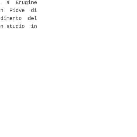
  a  Brugine

n  Piove  di

dimento  del

n studio  in
