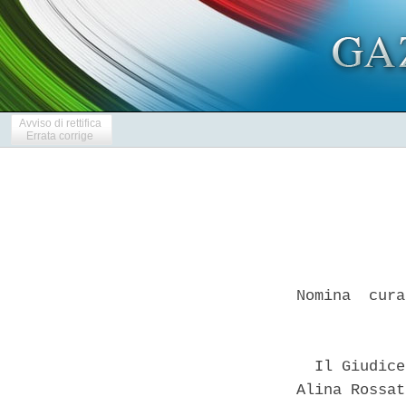
Avviso di rettifica
Errata corrige
Nomina  cura
            
  Il Giudice
Alina Rossat