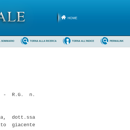
HOME
L SOMMARIO
TORNA ALLA RICERCA
TORNA ALL'INDICE
PERMALINK
 -  R.G.  n.

a,  dott.ssa

to  giacente
