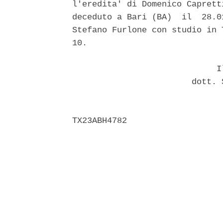
l'eredita' di Domenico Caprett
deceduto a Bari (BA)  il  28.0
Stefano Furlone con studio in 
10. 

                             Il
                        dott. 