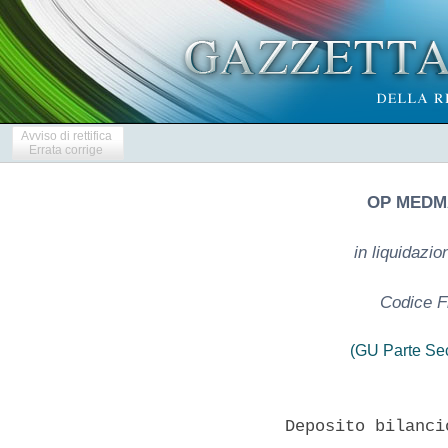
Avviso di rettifica
Errata corrige
OP MEDMA
in liquidazi
Codice F
(GU Parte Se
              Deposito bilanci