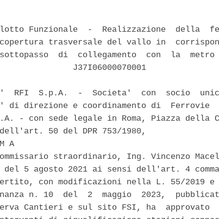
lotto Funzionale  -  Realizzazione  della  fe
copertura trasversale del vallo in  corrispon
sottopasso  di  collegamento  con  la  metro 
               J37I06000070001 

'  RFI  S.p.A.  -  Societa'  con  socio  unic
' di direzione e coordinamento di  Ferrovie  
.A. - con sede legale in Roma, Piazza della C
dell'art. 50 del DPR 753/1980, 

M A 

ommissario straordinario, Ing. Vincenzo Macel
 del 5 agosto 2021 ai sensi dell'art. 4 comma
ertito, con modificazioni nella L. 55/2019 e 
nanza n. 10  del  2  maggio  2023,  pubblicat
erva Cantieri e sul sito FSI, ha  approvato  