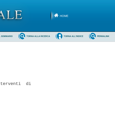
HOME
L SOMMARIO
TORNA ALLA RICERCA
TORNA ALL'INDICE
PERMALINK
terventi  di


