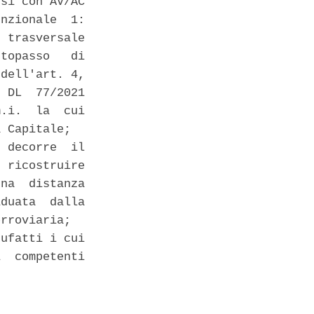
si con AV/AC

nzionale  1:

 trasversale

topasso   di

dell'art. 4,

 DL  77/2021

.i.  la  cui

 Capitale; 

 decorre  il

 ricostruire

na  distanza

duata  dalla

rroviaria; 

ufatti i cui

  competenti
