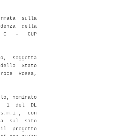
rmata  sulla

denza  della

 C   -   CUP

o,  soggetta

dello  Stato

roce  Rossa,

lo, nominato

  1  del  DL

s.m.i.,  con

a  sul  sito

il  progetto
