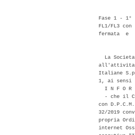
Fase 1 - 1° 
FL1/FL3 con 
fermata  e  
            
  La Societa
all'attivita
Italiane S.p
1, ai sensi 
  I N F O R 
  - che il C
con D.P.C.M.
32/2019 conv
propria Ordi
internet Oss