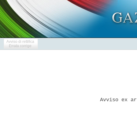
Avviso di rettifica
Errata corrige
Avviso ex ar
            
            