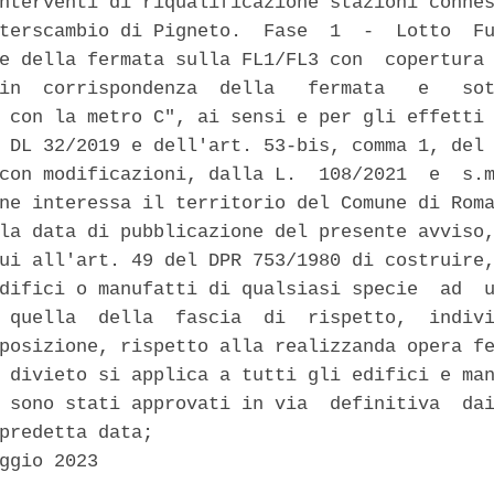
nterventi di riqualificazione stazioni connes
terscambio di Pigneto.  Fase  1  -  Lotto  Fu
e della fermata sulla FL1/FL3 con  copertura 
in  corrispondenza  della   fermata   e   sot
 con la metro C", ai sensi e per gli effetti 
 DL 32/2019 e dell'art. 53-bis, comma 1, del 
con modificazioni, dalla L.  108/2021  e  s.m
ne interessa il territorio del Comune di Roma
la data di pubblicazione del presente avviso,
ui all'art. 49 del DPR 753/1980 di costruire,
difici o manufatti di qualsiasi specie  ad  u
 quella  della  fascia  di  rispetto,  indivi
posizione, rispetto alla realizzanda opera fe
 divieto si applica a tutti gli edifici e man
 sono stati approvati in via  definitiva  dai
predetta data; 

ggio 2023 
