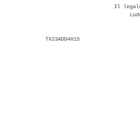
                      Il legal
                           Ludo