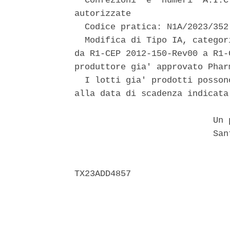
  Confezioni  e  numeri  A.I.C
autorizzate 

  Codice pratica: N1A/2023/352 
  Modifica di Tipo IA, categor
da R1-CEP 2012-150-Rev00 a R1-
produttore gia' approvato Phar
  I lotti gia' prodotti posson
alla data di scadenza indicata
                           Un p
                           Sant