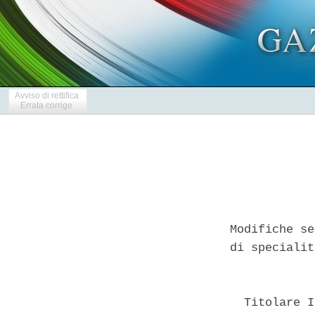
Avviso di rettifica
Errata corrige
Modifiche se
di specialit
            
  Titolare I