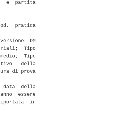
  e  partita

od.  pratica

versione  DM

riali;  Tipo

medio;  Tipo

tivo   della

ura di prova

 data  della

anno  essere

iportata  in
