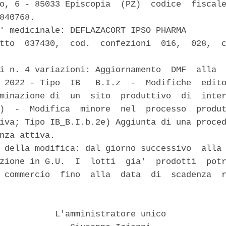
o, 6 - 85033 Episcopia  (PZ)  codice  fiscale
840768. 

' medicinale: DEFLAZACORT IPSO PHARMA 

tto  037430,  cod.  confezioni  016,  028,  c


i n. 4 variazioni: Aggiornamento  DMF  alla  
 2022 - Tipo  IB_  B.I.z  -  Modifiche  edito
minazione di  un  sito  produttivo  di  inter
)  -  Modifica  minore  nel  processo  produt
iva; Tipo IB_B.I.b.2e) Aggiunta di una proced
nza attiva. 

 della modifica: dal giorno successivo  alla 
zione in G.U.  I  lotti  gia'  prodotti  potr
 commercio  fino  alla  data  di  scadenza  r
           L'amministratore unico 
