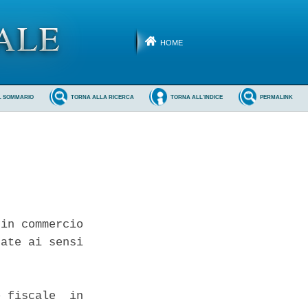
HOME
L SOMMARIO
TORNA ALLA RICERCA
TORNA ALL'INDICE
PERMALINK
in commercio

ate ai sensi

 fiscale  in
