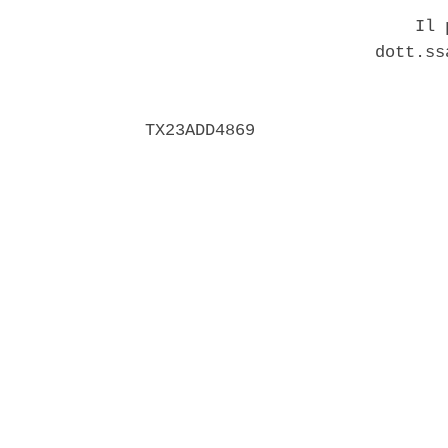
                           Il p
                       dott.ss