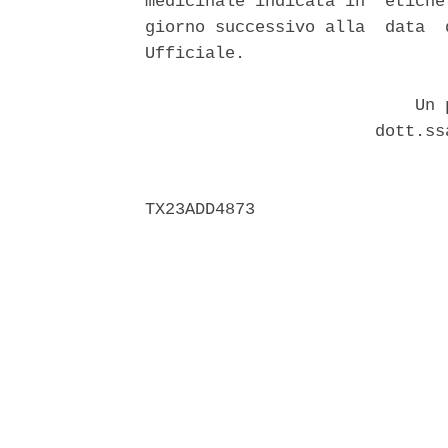
medicinale indicata in  etiche
giorno successivo alla  data  
Ufficiale. 

                           Un p
                       dott.ss