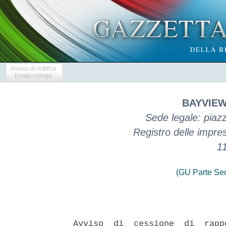
Avviso di rettifica
Errata corrige
BAYVIEW 
Sede legale: piaz
Registro delle impr
1
(GU Parte Se
 
Avviso  di  cessione  di  rapporti  giuridici  in  blocco  ai   sensi
dell'articolo 58 del D.Lgs.  n.  385  del  1°  settembre  1993  (come
successivamente modificato e integrato, il "Testo  Unico  Bancario"),
corredato dall'informativa ai  sensi  degli  articoli  13  e  14  del
Regolamento  UE  n.  679/2016  (il  "GDPR")   e   del   provvedimento
dell'Autorita' Garante per la Protezione dei Dati  Personali  del  18
                            gennaio 2007 
 

  Bayview Italia 106, con sede legale in Milano, Piazza Armando  Diaz
5, capitale sociale di Euro 8.000.000,00,  numero  di  iscrizione  al
Registro delle Imprese di Milano-Monza-Brianza-Lodi  11417440960  (la
"Societa'") comunica che,  ai  sensi  di  un  contratto  di  cessione
concluso in data 8 maggio 2023 ai sensi dell'articolo 58 Testo  Unico
Bancario (il "Contratto di Cessione") con UniCredit S.p.A., con  sede
legale in Piazza Gae Aulenti, 3, Tower A, 20154 Milano, iscrizione al
Registro delle Imprese di Milano-Monza-Brianza-Lodi, Codice Fiscale e
P. IVA n° 00348170101, ammessa al Regime di Adempimento Collaborativo
ai sensi del decreto legislativo n.128  del  2015,  capitale  sociale
Euro 21,277,874,388.48 i.v., iscritta al numero 5729 dell'albo  delle
banche tenuto dalla Banca d'Italia  ai  sensi  dell'articolo  13  del
Testo Unico Bancario (la "Cedente"), con efficacia dal 16 maggio 2023
(la "Data di Cessione"), la Societa' e' succeduta  alla  Cedente,  ad
ogni effetto di legge, in tutti i rapporti giuridici  rispondenti  in
via  cumulativa  ai  seguenti  criteri  (i   "Rapporti   Giuridici"),
divenendone esclusiva titolare: 
  a) sono di proprieta' di  Unicredit  S.p.A.,  anche  a  seguito  di
eventuali fusioni per incorporazione o altre operazioni straordinarie
effettuate all'interno del Gruppo Bancario Unicredit; 
  b) i cui Debitori sono stati classificati da Unicredit S.p.A., alla
data   dell'8    maggio    2023,    come    inadempienze    probabili
(unlikely-to-pay) alla Centrale dei Rischi di Banca d'Italia; 
  c) sono stati stipulati nel periodo compreso tra il 1 gennaio  1990
e il 31 dicembre 2021; 
  d) derivanti da contratti di mutuo ipotecario  -  identificati  dai
codici rapporto che seguono (Facility Agreement ID) - in relazione ai
quali in data 8 maggio 2023 Unicredit S.p.A. ha ceduto,  ai  sensi  e
per gli effetti degli artt. 1, 4 e 7.1 della l. 30  aprile  1999,  n.
130 i crediti (per capitale, interessi, anche di mora, e spese) dalla
stessa  vantati  nei  confronti  dei  predetti  soggetti  debitori  -
identificati dai codici NDG che seguono - a Tahiti SPV S.r.l: 
  debtorNDG-facility agreement: 
  0000000000713970    -    00000007880293,     0000000000787001     -
00930000006884, 
  000000000157765    -     00000003599618,     0000000001772686     -
00921001449176, 
  0000000002034743    -    00000003316846,     0000000002471792     -
00000003008364, 
  0000000002471792    -    00000007478887,     0000000002853796     -
00000009003239, 
  0000000002984113    -    00000008126443,     0000000004022939     -
00000003353964, 
  0000000005361395    -    00930000025466,     0000000005985154     -
00000007484954, 
  0000000006335911    -    00000003061631,     0000000006400320     -
00000007506891, 
  0000000006415443    -    00000003090909,     0000000006445013     -
00000003150457, 
  0000000006478385    -    00000003465033,     0000000006495426     -
00921001448606, 
  0000000006506336    -    00000009003062,     0000000006539799     -
00000003137296, 
  0000000006555675    -    00925001295653,     0000000006559114     -
00000003403786, 
  0000000006637132    -    00000003172714,     0000000006657652     -
00000000048148, 
  0000000006672690    -    00000003375665,     0000000006710759     -
00000003199450, 
  0000000006732343    -    00000003219550,     0000000006913128     -
00000003450398, 
  0000000006913128    -    00000003223330,     0000000006965363     -
00000003238502, 
  0000000006995344    -    00000000079490,     0000000007893365     -
00000000078391, 
  0000000008398628    -    00000003104839,     0000000008774024     -
00000003004478, 
  0000000009515691    -    00000004463523,     0000000010501760     -
00000001416911, 
  0000000011348392    -    00000007369138,     0000000011391383     -
00000003201135, 
  0000000011391383    -    00000003201142,     0000000011391383     -
00000003201149, 
  0000000011543718    -    00000007502677,     0000000011993339     -
00000007454992, 
  0000000012640051    -    00000003474599,     0000000013185517     -
00000007795060, 
  0000000013250112    -    00000000037077,     0000000015063198     -
00000007808251, 
  0000000015412221    -    00000003945359,     0000000016249766     -
00000007445061, 
  0000000016319855    -    00000001353152,     0000000016725440     -
00000001297031, 
  0000000016790405    -    00000003972808,     0000000016790405     -
00000009065076, 
  0000000016920597    -    00000003583184,     0000000017385539     -
00000007463204, 
  0000000017508125    -    00921001540031,     0000000018067802     -
00000000036892, 
  0000000018090774    -    00000008282043,     0000000018531956     -
00000007395124, 
  0000000018921934    -    00000007689769,     0000000021783796     -
00000003192020, 
  0000000021795342    -    00000009027783,     0000000021990222     -
00870000216008, 
  0000000022369093    -    00000009087664,     0000000022651639     -
00000009132373, 
  0000000022862135    -    00000001165966,     0000000022929073     -
00911000039623, 
  0000000023200156    -    00909000060048,     0000000023218706     -
00933000023004, 
  0000000023440758    -    00000003865620,     0000000023440758     -
00000003726279, 
  0000000023481463    -    00933000022371,     0000000023521732     -
00000003265312, 
  0000000023522423    -    00933000024788,     0000000023537353     -
00000000092458, 
  0000000023784707    -    00000000099143,     0000000023903299     -
00850002862844, 
  0000000024233227    -    00000003898441,     0000000024312686     -
00000003882385, 
  0000000024315734    -    00000003902623,     0000000024711595     -
00000000099940, 
  0000000024711707    -    00000002032803,     0000000024792049     -
00000002067620, 
  0000000024796140    -    00000003214394,     0000000024887210     -
00000003085753, 
  0000000025617392    -    00000003310578,     0000000025835114     -
00000003832691, 
  0000000025835114    -    00000003887404,     0000000025857616     -
00000003923958, 
  0000000025858549    -    00000003839849,     0000000025882790     -
00000003840805, 
  0000000025887340    -    00000003861118,     0000000025957959     -
00000003854783, 
  0000000025992203    -    00000004818746,     0000000026043316     -
00000003397384, 
  0000000026230611    -    00000004865609,     0000000026424349     -
00000003499892, 
  0000000026707902    -    00000003251335,     0000000026742963     -
00000009001303, 
  0000000026743038    -    00000003263898,     0000000026767958     -
00000003326349, 
  0000000026777686    -    00000003274319,     0000000026804038     -
00000003280999, 
  0000000027067822    -    00000000084589,     0000000027077779     -
00000008237213, 
  0000000027106007    -    00000003335200,     0000000027112611     -
00000000057951, 
  0000000027127535    -    00921001523863,     0000000027154024     -
00000003507157, 
  0000000027167317    -    00000003349276,     0000000027259840     -
00000007972319, 
  0000000027272334    -    00000003373763,     0000000027273245     -
00000008171875, 
  0000000027405210    -    00000003386613,     0000000027474340     -
00000000097822, 
  0000000027493485    -    00000009000872,     0000000027504857     -
00000003454655, 
  0000000027511343    -    00000003489227,     0000000027513672     -
00000009041077, 
  0000000027576991    -    00000009045639,     0000000027646830     -
00000003473450, 
  0000000027814729    -    00000009012474,     0000000027830431     -
00000003481255, 
  0000000027833021    -    00921001541970,     0000000027833644     -
00000009120555, 
  0000000027837519    -    00000003483364,     0000000027869526     -
00000003488781, 
  0000000027900159    -    00000003495780,     0000000027911678     -
00000003502686, 
  0000000027911678    -    00000003502715,     0000000028097739     -
00000003790949, 
  0000000028110294    -    00000007484628,     0000000028110294     -
00000003731173, 
  0000000028132465    -    00000007472765,     0000000028133663     -
00000007479090, 
  0000000028220626    -    00000007506967,     0000000028307528     -
00000007514332, 
  0000000028364412    -    00000003828064,     0000000028418929     -
00000003737853, 
  0000000028458052    -    00000003768074,     0000000028596113     -
00000003759248, 
  0000000028686035    -    00000003771197,     0000000028705616     -
00000003758910, 
  0000000028744981    -    00000003788821,     0000000028769330     -
00000003847250, 
  0000000028902532    -    00000003787454,     0000000028916388     -
00000003791484, 
  0000000028937316    -    00000003832811,     0000000028953651     -
00000004677672, 
  0000000028976450    -    00000003836537,     0000000028982425     -
00000003835337, 
  0000000031221673    -    00000009048012,     0000000031277806     -
00921001370766, 
  0000000032109273    -    00930000072462,     0000000033802976     -
00000007459789, 
  0000000034356484    -    00000001126460,     0000000034971287     -
00000000078931, 
  0000000035015720    -    00000000053982,     0000000035254274     -
00933000022775, 
  0000000035845284    -    00000004578636,     0000000036729869     -
00000003262077, 
  0000000036828816    -    00000000007025,     0000000036857754     -
00000000057670, 
  0000000036860574    -    00000003463657,     0000000037565702     -
00925001115891, 
  0000000038148863    -    00000003855635,     0000000038283244     -
00000003369974, 
  0000000038416818    -    00000000098489,     0000000038480410     -
00000009005569, 
  0000000038556129    -    00000003543115,     0000000038559783 