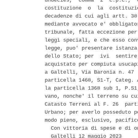
undecies,  comma  2  c.p.c.,  
costituzione  o  la  costituzi
decadenze di cui agli artt. 38
mediante avvocato e' obbligato
tribunale, fatta eccezione per
leggi speciali, e che esso con
legge, puo' presentare istanza
dello Stato; per  ivi  sentire
acquistato per compiuta usucap
a Galtelli, Via Baronia n. 47 
particella 1468, S1-T, Categ. 
la particella 1368 sub 1, P.S1
vano, nonche' il terreno su cu
Catasto Terreni al F. 26  part
Urbano; per averlo posseduto p
modo pieno, esclusivo, pacific
  Con vittoria di spese e di o
  Galtelli 12 maggio 2023 
